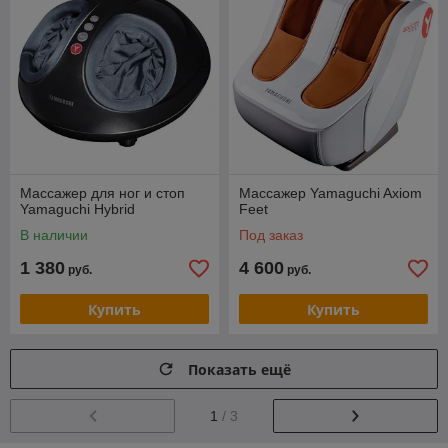
Массажер для ног и стоп
Массажер Yamaguchi Axiom
Yamaguchi Hybrid
Feet
В наличии
Под заказ
1 380
4 600
руб.
руб.
Купить
Купить
Показать ещё
1
/ 3