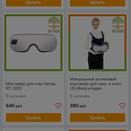
Купить
Купить
Мануальный роликовый
Массажер для глаз Sensa
массажёр для шеи, и плеч
RT-1025
US-Medica Apple
В наличии
В наличии
640
380
руб.
руб.
Купить
Купить