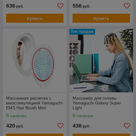
636
556
руб.
руб.
Купить
Купить
Топ продаж
Массажная расческа с
Массажёр для головы
миостимуляцией Yamaguchi
Yamaguchi Galaxy Super
EMS Hair Brush Mini
Light
В наличии
В наличии
420
436
руб.
руб.