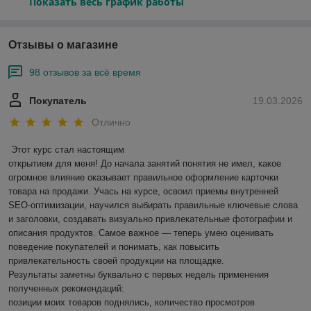
Показать весь график работы
выполненные в виде шлема.
Отзывы о магазине
Массажер для глаз
98 отзывов за всё время
Необходим, если ваша работы связана с постоянным
Покупатель
19.03.2026
сидением у компьютерного монитора или просмотром
большого количества бумажной документации. Устройство
Отлично
поможет снять напряжение и утомляемость. Кроме того,
регулярное использование ручного массажера для глаз
Этот курс стал настоящим

считается отличной профилактикой возникновения
открытием для меня! До начала занятий понятия не имел, какое 
хронических зрительных заболеваний.
огромное влияние оказывает правильное оформление карточки 
товара на продажи. Учась на курсе, освоил приемы внутренней 
SEO-оптимизации, научился выбирать правильные ключевые слова 
Массажер для лица
и заголовки, создавать визуально привлекательные фотографии и 
описания продуктов. Самое важное — теперь умею оценивать 
поведение покупателей и понимать, как повысить 
Как бороться с отечностью лица? Предлагаем Вашему
привлекательность своей продукции на площадке.

вниманию оборудование от "Alfamarket". Снимет отечность,
Результаты заметны буквально с первых недель применения 
улучшит кровообращение, избавит кожу от ороговевших
полученных рекомендаций:

клеток.
позиции моих товаров поднялись, количество просмотров 