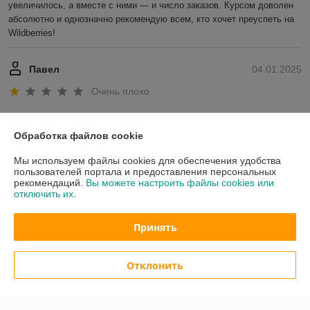
увеличилось, а вместе с ними — и число заказов. Курсом доволен 
Массажер для шеи
абсолютно и однозначно рекомендую всем, кто хочет преуспеть на 
Wildberries!
Нужно обязательно иметь представителем всех так
Павел
04.01.2025
называемых сидячих профессий: операторам ПК,
водителям, офисным сотрудникам, банковским служащим и
Очень плохо
т. д. Он предупредит возникновение шейного остеохондроза
и снимет болевые ощущения при наличии недуга.
Показать все отзывы
Обработка файлов cookie
Массажеры для тела
Мы используем файлы cookies для обеспечения удобства
О нас
пользователей портала и предоставления персональных
рекомендаций.
Вы можете настроить файлы cookies или
отключить их.
Контакты
Предназначены для снятия мышечного напряжения и
усталости. Способствуют похудению и нормализации работы
системы кровообращения. Обычно имеют несколько
Принять
Доставка и оплата
насадок, каждая из которых предназначена для
определенного участка тела.
График работы
Отклонить
Массажеры для ног
Полная версия сайта