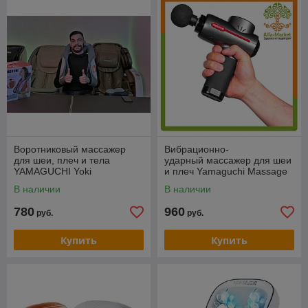
Воротниковый массажер
Вибрационно-
для шеи, плеч и тела
ударный массажер для шеи
YAMAGUCHI Yoki
и плеч Yamaguchi Massage
Gun (Перкуссор)
В наличии
В наличии
780
960
руб.
руб.
Купить
Купить