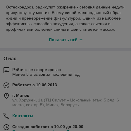
Остеохондроз, радикулит, ожирение - сегодня данные недуги
присутствуют у многих. Всему виной малоподвижный образ
жизни и пренебрежение физкультурой. Одним из наиболее
эффективных способов похудения, а также лечения и
профилактики болезней спины и шеи считается массаж.
Однако на регулярное посещение специализированного
Показать всё
салона обычно не хватает времени. К тому же, услуги
квалифицированного специалиста стоят достаточно дорого.
Решить проблему поможет покупка ручного массажера для
тела. Рассмотрим виды и способы применения таких
О нас
устройств.
Рейтинг не сформирован
Менее 5 отзывов за последний год
Массажер для головы
Работает с 10.06.2013
г. Минск
Необходим, если вы страдаете от постоянных головных
ул. Хоружей, 1а (ТЦ Силуэт – Цокольный этаж, 5 ряд, 6
болей и стрессов. Ручные массажеры для головы
место, сектор Б), Минск, Беларусь
нормализуют давление, снимают мышечное и нервное
напряжение, помогают избавиться от морщин и благотворно
Контакты
влияют на здоровье волос. Ведущим производителем
подобного оборудования является компания YAMAGUCHI
Сегодня работает с 10:00 до 20:00
(Япония), предлагающая наиболее продвинутые модели,