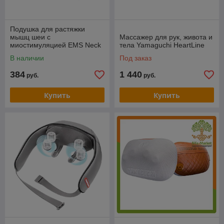
Подушка для растяжки
мышц шеи с
Массажер для рук, живота и
миостимуляцией EMS Neck
тела Yamaguchi HeartLine
Foam Pillow
В наличии
Под заказ
384
1 440
руб.
руб.
Купить
Купить