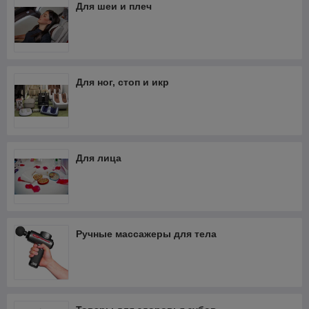
Для шеи и плеч
Для ног, стоп и икр
Для лица
Ручные массажеры для тела