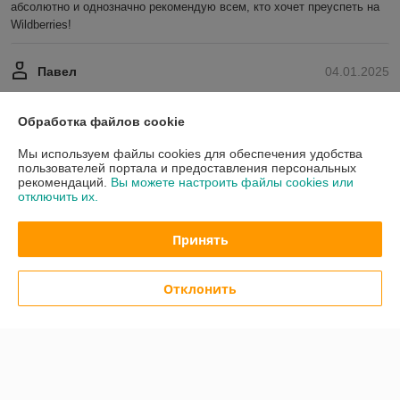
абсолютно и однозначно рекомендую всем, кто хочет преуспеть на 
Wildberries!
Павел
04.01.2025
Очень плохо
Обработка файлов cookie
Показать все отзывы
Мы используем файлы cookies для обеспечения удобства
пользователей портала и предоставления персональных
рекомендаций.
Вы можете настроить файлы cookies или
О нас
отключить их.
Контакты
Принять
Доставка и оплата
Отклонить
График работы
Полная версия сайта