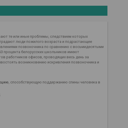
вают те или иные проблемы, следствием которых
 страдают люди пожилого возраста и подрастающее
ривлениями позвоночника по сравнению с восьмидесятыми
 63 процента белорусских школьников имеют
нтов работников офисов, проводящих весь день за
тивостоять возникновению искривления позвоночника и
кцию
, способствующую поддержанию спины человека в
;