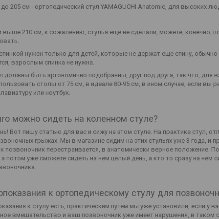
м до 205 см - ортопедический стул YAMAGUCHI Anatomic, для высоких лю
 выше 210 см, к сожалению, стулья еще не сделали, можете, конечно, п
овать.
спинкой нужен только для детей, которые не держат еще спину, обычно 
ся, взрослым спинка не нужна.
ол должны быть эргономично подобранны, друг под друга, так что, для 
пользовать столы от 75 см, в идеале 80-95 см, в ином случае, если в
лавиатуру или ноутбук.
лго можно сидеть на коленном стуле?
нь! Вот пишу статью для вас и сижу на этом стуле. На практике стул, 
воночных грыжах. Мы в магазине сидим на этих стульях уже 3 года, и п
как позвоночник перестраивается, в анатомически верное положение. П
а потом уже сможете сидеть на нем целый день, а кто то сразу на нем 
звоночника.
опоказания к ортопедическому стулу для позвоноч
азания к стулу есть, практическим путем мы уже установили, если у в
ное вмешательство и ваш позвоночник уже имеет нарушения, в таком с