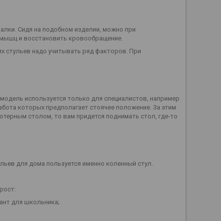
чалки. Сидя на подобном изделии, можно при
я мышц и восстановить кровообращение.
х стульев надо учитывать ряд факторов. При
 модель используется только для специалистов, например
 работа которых предполагает стоячее положение. За этим
ютерным столом, то вам придется поднимать стол, где-то
льев для дома пользуется именно коленный стул.
рост:
иант для школьника;