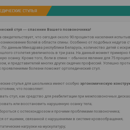
ЕДИЧЕСКИЕ СТУЛЬЯ
ческий стул ― спасение Вашего позвоночника!
а свидетельствует, что сегодня около 90 процентов населения испыты
возникновение болей в области спины. Особенно от подобных недугов
. По данным Минздрава республики Беларусь, количество детей с иск
ошлого столетия увеличилось в три раза. На данный момент примерно
ную осанку. Кроме того, боли в спине – обычное явление для 75 проце
ом, и представителей многих других сидячих профессий. Успешно про
с проявлениями болезни поможет ортопедический стул.
еские стулья для школьника имеют особую
эргономическую констру
стоянии, что позволяет:
овать стул, как средство для реабилитации при межпозвоночных дисках
ировать или восстановить нарушенную осанку тела;
 бороться с остеохондрозом и прочими проблемами позвоночника;
ься от ишемии, связанной с нарушениями в системе кровообращения;
статические нагрузки на мускулатуру;