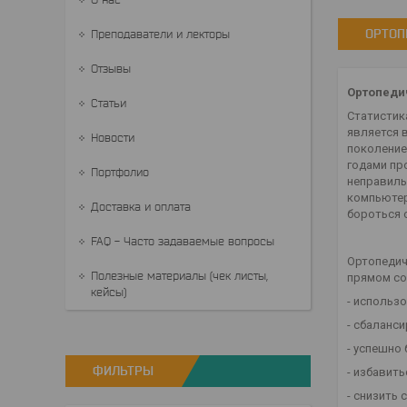
ОРТОП
Преподаватели и лекторы
Отзывы
Ортопеди
Статьи
Статистик
является 
Новости
поколение
годами пр
Портфолио
неправиль
компьютер
Доставка и оплата
бороться 
FAQ - Часто задаваемые вопросы
Ортопедич
Полезные материалы (чек листы,
прямом со
кейсы)
- использ
- сбаланс
- успешно
ФИЛЬТРЫ
- избавит
- снизить 