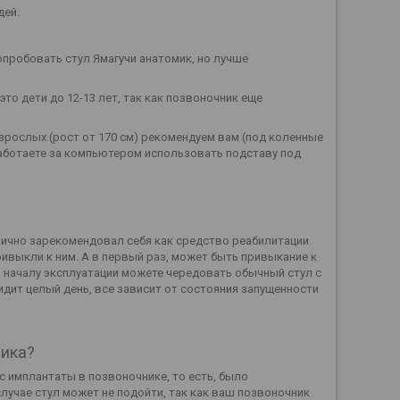
дей.
опробовать стул Ямагучи анатомик, но лучше
это дети до 12-13 лет, так как позвоночник еще
взрослых (рост от 170 см) рекомендуем вам (под коленные
ы работаете за компьютером использовать подставу под
отлично зарекомендовал себя как средство реабилитации
ривыкли к ним. А в первый раз, может быть привыкание к
о началу эксплуатации можете чередовать обычный стул с
сидит целый день, все зависит от состояния запущенности
ника?
ас имплантаты в позвоночнике, то есть, было
лучае стул может не подойти, так как ваш позвоночник