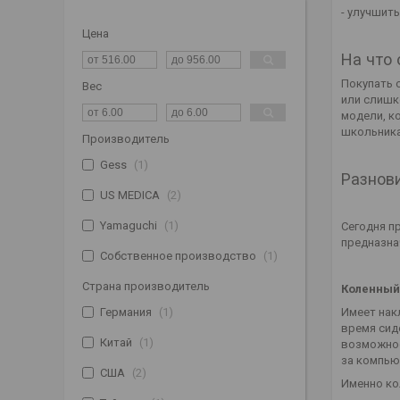
- улучшит
Цена
На что 
Покупать 
Вес
или слишк
модели, к
школьника
Производитель
Gess
1
Разнов
US MEDICA
2
Yamaguchi
1
Сегодня п
предназна
Собственное производство
1
Страна производитель
Коленный
Германия
1
Имеет нак
время сиде
Китай
1
возможнос
за компью
США
2
Именно ко