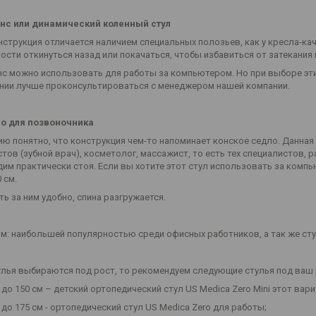
нс или динамический коленный стул
нструкция отличается наличием специальных полозьев, как у кресла-ка
ости откинуться назад или покачаться, чтобы избавиться от затекани
нс можно использовать для работы за компьютером. Но при выборе эти
нии лучше проконсультироваться с менеджером нашей компании.
ло для позвоночника
ию понятно, что конструкция чем-то напоминает конское седло. Данная
тов (зубной врач), косметолог, массажист, то есть тех специалистов,
дим практически стоя. Если вы хотите этот стул использовать за компь
 см.
ть за ним удобно, спина разгружается.
: наибольшей популярностью среди офисных работников, а так же сту
тулья выбираются под рост, то рекомендуем следующие стулья под ваш 
м до 150 см – детский ортопедический стул US Medica Zero Mini этот вар
м до 175 см - ортопедический стул US Medica Zero для работы;