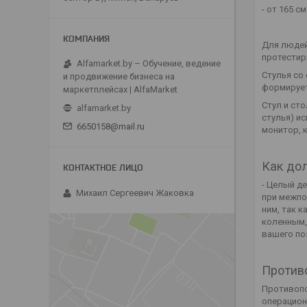
- от 165 с
Для людей
протестир
Alfamarket.by – Обучение, ведение
Стулья со 
и продвижение бизнеса на
формирует
маркетплейсах | AlfaMarket
Стул и ст
alfamarket.by
стулья) ис
6650158@mail.ru
монитор, к
Как до
- Целый де
Михаил Сергеевич Жаковка
при межпоз
ним, так 
коленным, 
вашего по
Против
Противопок
операцион