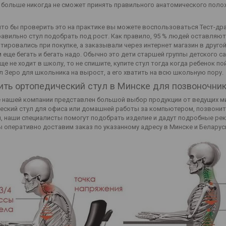
больше никогда не сможет принять правильного анатомического полож
что бы проверить это на практике вы можете воспользоваться Тест-драй
равильно стул подобрать под рост. Как правило, 95 % людей оставляют 
тировались при покупке, а заказывали через интернет магазин в другой
 еще бегать и бегать надо. Обычно это дети старшей группы детского с
е не ходит в школу, то не спишите, купите стул тогда когда ребенок п
ул Зеро для школьника на вырост, а его хватить на всю школьную пору.
ить ортопедический стул в Минске для позвоночни
е нашей компании представлен большой выбор продукции от ведущих м
еский стул для офиса или домашней работы за компьютером, позвоните
, наши специалисты помогут подобрать изделие и дадут подробные ре
ы оперативно доставим заказ по указанному адресу в Минске и Беларус