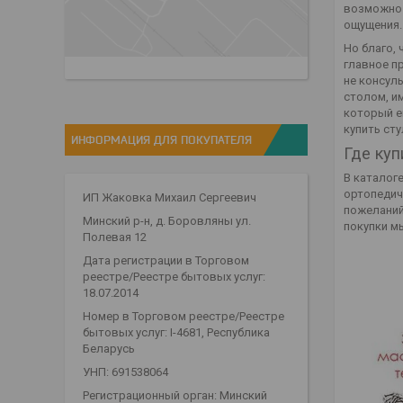
возможно 
ощущения.
Но благо, 
главное п
не консуль
столом, им
который ещ
купить ст
ИНФОРМАЦИЯ ДЛЯ ПОКУПАТЕЛЯ
Где куп
В каталог
ортопедич
ИП Жаковка Михаил Сергеевич
пожеланий
Минский р-н, д. Боровляны ул.
покупки м
Полевая 12
Дата регистрации в Торговом
реестре/Реестре бытовых услуг:
18.07.2014
Номер в Торговом реестре/Реестре
бытовых услуг: I-4681, Республика
Беларусь
УНП: 691538064
Регистрационный орган: Минский