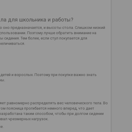
ула для школьника и работы?
о оно предназначается, и высоты стола. Слишком низкий
использовании. Поэтому лучше обратить внимание на
сидения. Тем более, если стул покупается для
величиваться.
етей и взрослых. Поэтому при покупке важно знать
ны.
ляет равномерно распределять вес человеческого тела. Во
том поясница прогибается немного вперед, что дает
разработана таким способом, чтобы при долгом сидении
ывал чрезмерных нагрузок.
е.