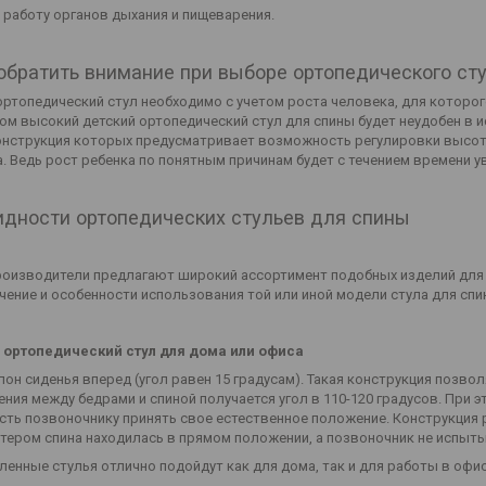
ь работу органов дыхания и пищеварения.
обратить внимание при выборе ортопедического ст
ортопедический стул необходимо с учетом роста человека, для которог
ом высокий детский ортопедический стул для спины будет неудобен в 
онструкция которых предусматривает возможность регулировки высоты 
. Ведь рост ребенка по понятным причинам будет с течением времени у
идности ортопедических стульев для спины
роизводители предлагают широкий ассортимент подобных изделий для д
чение и особенности использования той или иной модели стула для спи
 ортопедический стул для дома или офиса
лон сиденья вперед (угол равен 15 градусам). Такая конструкция позво
ния между бедрами и спиной получается угол в 110-120 градусов. При э
ть позвоночнику принять свое естественное положение. Конструкция 
тером спина находилась в прямом положении, а позвоночник не испыт
ленные стулья отлично подойдут как для дома, так и для работы в офис