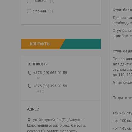
Тайвань
1
Стул-бала
Япония
1
Данная ко
необходим
Стул-бала
приобрете
КОНТАКТЫ
Стул-сед
По назван
для дантис
стулом си
+375 (29) 665-01-58
до 110 -120
A1
А так сиде
+375 (33) 395-01-58
МТС
Подытожим
Так как с
ул. Хоружей, 1а (ТЦ Силуэт –
- от 100 с
Цокольный этаж, 5 ряд, 6 место,
- от 145 с
сектор Б), Минск, Беларусь