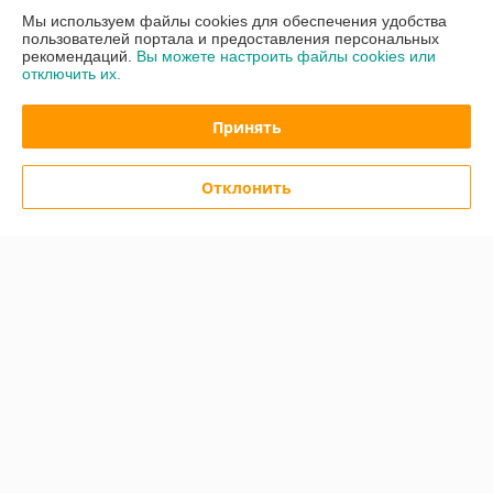
Контакты
Мы используем файлы cookies для обеспечения удобства
пользователей портала и предоставления персональных
рекомендаций.
Вы можете настроить файлы cookies или
Доставка и оплата
отключить их.
График работы
Принять
Полная версия сайта
Отклонить
Политика обработки cookies
Сайт создан на платформе Deal.by
Информация для покупателя
Индивидуальный предприниматель:
ИП Жаковка Михаил Сергеевич
Минский р-н, д. Боровляны ул. Полевая 12