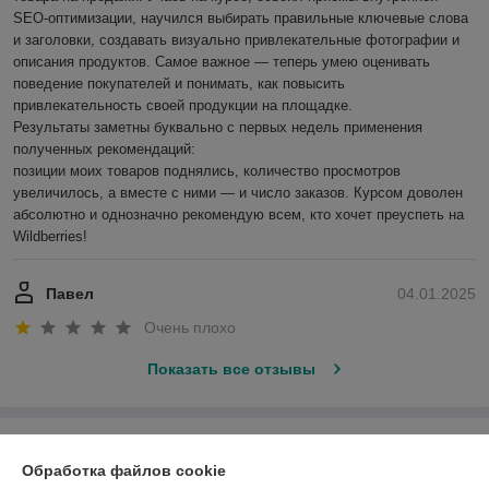
SEO-оптимизации, научился выбирать правильные ключевые слова 
и заголовки, создавать визуально привлекательные фотографии и 
описания продуктов. Самое важное — теперь умею оценивать 
поведение покупателей и понимать, как повысить 
привлекательность своей продукции на площадке.

Результаты заметны буквально с первых недель применения 
полученных рекомендаций:

позиции моих товаров поднялись, количество просмотров 
увеличилось, а вместе с ними — и число заказов. Курсом доволен 
абсолютно и однозначно рекомендую всем, кто хочет преуспеть на 
Wildberries!
Павел
04.01.2025
Очень плохо
Показать все отзывы
О нас
Обработка файлов cookie