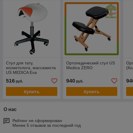
Стул для тату,
Ортопедический стул US
Орт
косметолога, массажиста
Medica ZERO
(Ко
US MEDICA Eva
516
940
94
руб.
руб.
Купить
Купить
О нас
Рейтинг не сформирован
Менее 5 отзывов за последний год