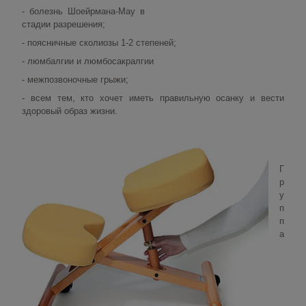
- болезнь Шоейрмана-Мау в
стадии разрешения;
- поясничные сколиозы 1-2 степеней;
- люмбалгии и люмбосакралгии
- межпозвоночные грыжи;
- всем тем, кто хочет иметь правильную осанку и вести
здоровый образ жизни.
Г
р
у
п
п
а