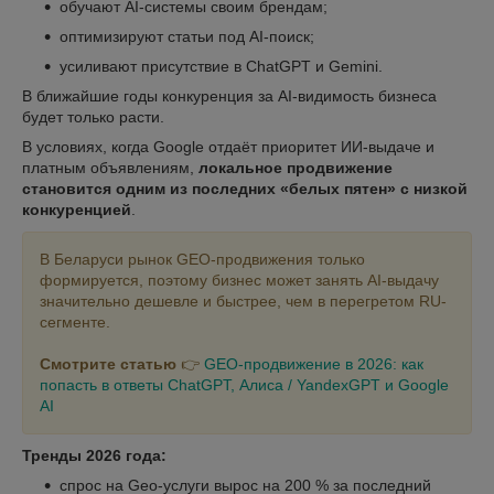
обучают AI-системы своим брендам;
оптимизируют статьи под AI-поиск;
усиливают присутствие в ChatGPT и Gemini.
В ближайшие годы конкуренция за AI-видимость бизнеса
будет только расти.
В условиях, когда Google отдаёт приоритет ИИ‑выдаче и
платным объявлениям,
локальное продвижение
становится одним из последних «белых пятен» с низкой
конкуренцией
.
В Беларуси рынок GEO-продвижения только
формируется, поэтому бизнес может занять AI-выдачу
значительно дешевле и быстрее, чем в перегретом RU-
сегменте.
Смотрите статью
👉
GEO-продвижение в 2026: как
попасть в ответы ChatGPT, Алиса / YandexGPT и Google
AI
Тренды 2026 года:
спрос на Geo‑услуги вырос на 200 % за последний