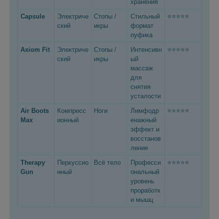
хранения
Capsule
Электриче
Стопы /
Стильный
⭐⭐⭐⭐⭐
ский
икры
формат
пуфика
Axiom Fit
Электриче
Стопы /
Интенсивн
⭐⭐⭐⭐⭐
ский
икры
ый
массаж
для
снятия
усталости
Air Boots
Компресс
Ноги
Лимфодр
⭐⭐⭐⭐⭐
Max
ионный
енажный
эффект и
восстанов
ление
Therapy
Перкуссио
Всё тело
Професси
⭐⭐⭐⭐⭐
Gun
нный
ональный
уровень
проработк
и мышц