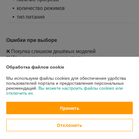
количество режимов
тип питания
Ошибки при выборе
❌ Покупка слишком дешёвых моделей
❌ Игнорирование размера стопы
❌ Выбор без учёта задачи (отёки ≠ расслабление)
Обработка файлов cookie
👉 Лучше ориентироваться на проверенные модели
Мы используем файлы cookies для обеспечения удобства
из
рейтинга массажеров для ног
.
пользователей портала и предоставления персональных
рекомендаций.
Вы можете настроить файлы cookies или
отключить их.
📊 Сравнительная таблица массажеров
Модель
Тип
Зоны
Особен
Рейтин
Принять
ности
г
Crown
Роликов
Стопы
Глубоки
⭐⭐⭐⭐⭐
Отклонить
Grey
ый
й
массаж
+