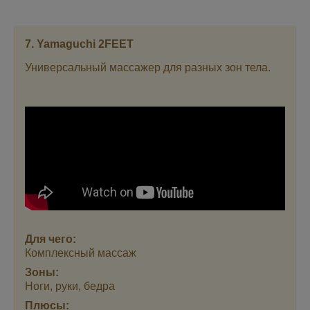
7. Yamaguchi 2FEET
Универсальный массажер для разных зон тела.
Для чего:
Комплексный массаж
Зоны:
Ноги, руки, бедра
Плюсы: