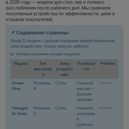
в 2026 году — модели для стоп, икр и полного
расслабления после рабочего дня. Мы сравнили
популярные устройства по эффективности, цене и
отзывам покупателей.
📌 Содержание страницы
Обзор 21 модели с кратким описанием каждой (назначение,
зоны воздействия, плюсы, минусы, рейтинг).
📊 Таблица сравнения лучших моделей
Модель
Тип
Зоны
Особенно
Рейтинг
массажер
воздейст
сти
а
вия
Crown
Роликовы
Стопы
Глубокий
⭐⭐⭐⭐⭐
Grey
й
массаж +
функция
прогрева
Yamaguc
Роликовы
Стопы
Компактн
⭐⭐⭐⭐⭐
hi Yume
й
ый размер
и
удобство