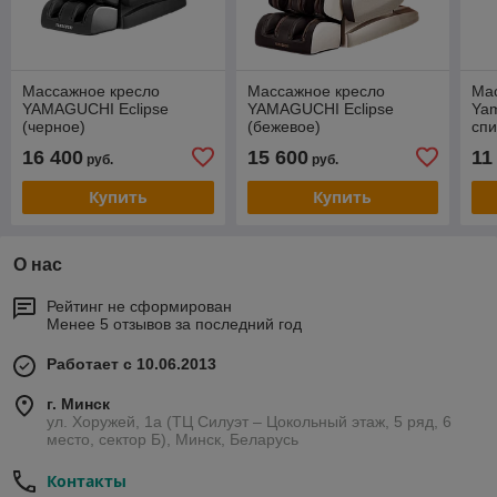
Массажное кресло
Массажное кресло
Ма
YAMAGUCHI Eclipse
YAMAGUCHI Eclipse
Yam
(черное)
(бежевое)
сп
16 400
15 600
11
руб.
руб.
Купить
Купить
О нас
Рейтинг не сформирован
Менее 5 отзывов за последний год
Работает с 10.06.2013
г. Минск
ул. Хоружей, 1а (ТЦ Силуэт – Цокольный этаж, 5 ряд, 6
место, сектор Б), Минск, Беларусь
Контакты