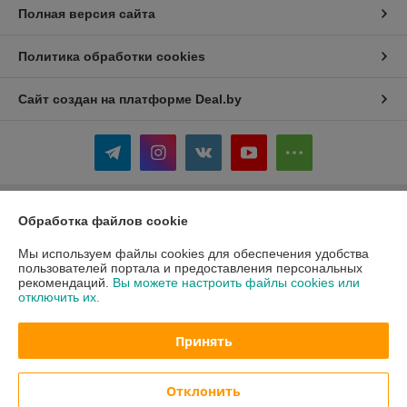
Полная версия сайта
Политика обработки cookies
Сайт создан на платформе Deal.by
Обработка файлов cookie
Информация для покупателя
Индивидуальный предприниматель:
ИП Жаковка Михаил Сергеевич
Мы используем файлы cookies для обеспечения удобства
Минский р-н, д. Боровляны ул. Полевая 12
пользователей портала и предоставления персональных
рекомендаций.
Вы можете настроить файлы cookies или
Регистрационный номер ЕГР: 691538064
отключить их.
УНП: 691538064
Принять
Регистрационный орган: Минский райисполком
Дата регистрации компании: 18.02.2013
Отклонить