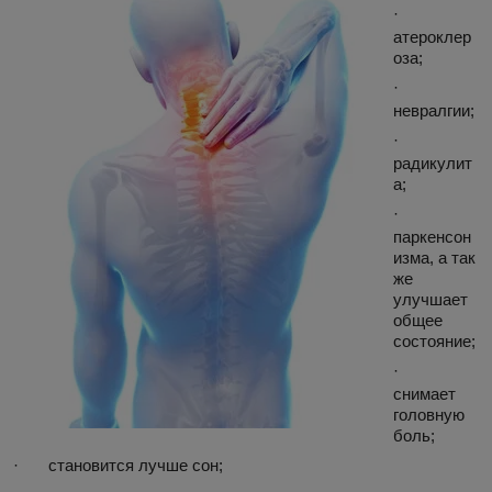
·
атероклер
оза;
·
невралгии;
·
радикулит
а;
·
паркенсон
изма, а так
же
улучшает
общее
состояние;
·
снимает
головную
боль;
·
становится лучше сон;