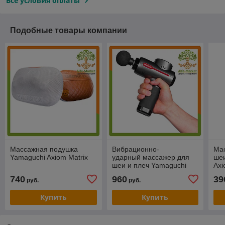
Все условия оплаты
Подобные товары компании
Массажная подушка
Вибрационно-
Ма
Yamaguchi Axiom Matrix
ударный массажер для
шеи
шеи и плеч Yamaguchi
Axi
Massage Gun (Перкуссор)
740
960
39
руб.
руб.
Купить
Купить