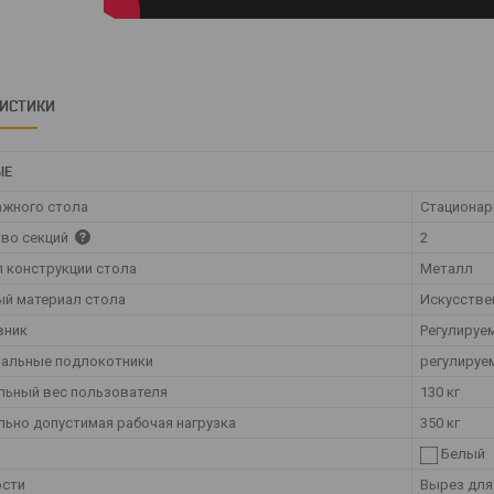
РИСТИКИ
ЫЕ
ажного стола
Стационар
во секций
2
 конструкции стола
Металл
й материал стола
Искусстве
вник
Регулируе
нальные подлокотники
регулируе
ьный вес пользователя
130 кг
ьно допустимая рабочая нагрузка
350 кг
Белый
ости
Вырез для