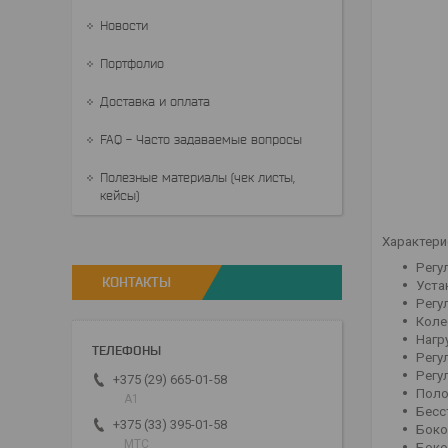
Новости
Портфолио
Доставка и оплата
FAQ - Часто задаваемые вопросы
Полезные материалы (чек листы,
кейсы)
Характери
Регу
КОНТАКТЫ
Уста
Регу
Коле
Нагру
Регу
Регу
+375 (29) 665-01-58
Поло
A1
Бесс
+375 (33) 395-01-58
Боко
МТС
Боко