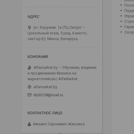
Поло
Педа
Упра
Стро
Гара
ул. Хоружей, 1а (ТЦ Силуэт –
Скор
Цокольный этаж, 5 ряд, 6 место,
сектор Б), Минск, Беларусь
Alfamarket.by – Обучение, ведение
и продвижение бизнеса на
маркетплейсах | AlfaMarket
alfamarket.by
6650158@mail.ru
Михаил Сергеевич Жаковка