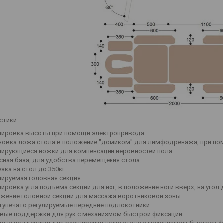
стики:
лировка высоты при помощи электропривода.
новка ложа стола в положение "домиком" для лимфодренажа, при по
лирующиеся ножки для компенсации неровностей пола.
сная база, для удобства перемещения стола.
зка на стол до 350кг.
лируемая головная секция.
лировка угла подъема секции для ног, в положение ноги вверх, на угол 
жение головной секции для массажа воротниковой зоны.
тупечато регулируемые передние подлокотники.
вые поддержки для рук с механизмом быстрой фиксации.
вые поддержки для расширения ложа стола с механизмом быстрой ф