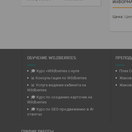
ИНФОРМА
Цена:
Цену
ОБУЧЕНИЕ WILDBERRIES:
ПРЕПОДА
🎓 Курс «Wildberries с нуля
Плех С
📊 Консультация по Wildberries
Жаковк
📊 Услуга ведение кабинета на
Жаков
Wildberries
🎓 Курс по созданию карточек на
Wildberries
🎓 Курс по GEO-продвижению в AI
ответах
ГРАФИК РАБОТЫ