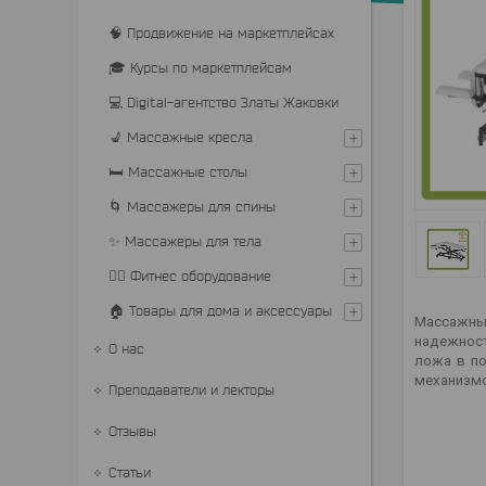
🧠 Продвижение на маркетплейсах
🎓 Курсы по маркетплейсам
💻 Digital-агентство Златы Жаковки
💺 Массажные кресла
🛏 Массажные столы
🌀 Массажеры для спины
✨ Массажеры для тела
🏋️‍♂️ Фитнес оборудование
🏠 Товары для дома и аксессуары
Массажный
надежност
О нас
ложа в по
механизмо
Преподаватели и лекторы
Отзывы
Статьи