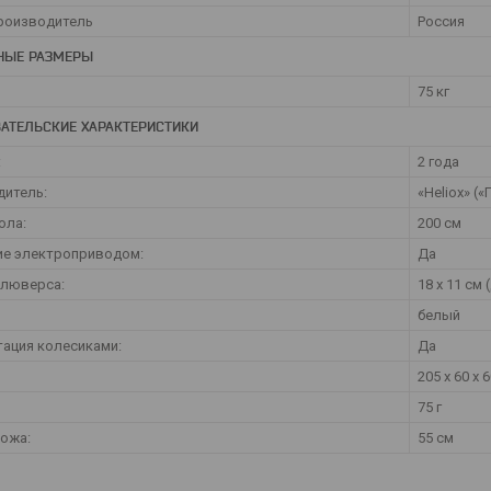
роизводитель
Россия
НЫЕ РАЗМЕРЫ
75 кг
АТЕЛЬСКИЕ ХАРАКТЕРИСТИКИ
:
2 года
итель:
«Heliox» (
ола:
200 см
ие электроприводом:
Да
 люверса:
18 х 11 см 
белый
ация колесиками:
Да
205 х 60 х 6
75 г
ожа:
55 см