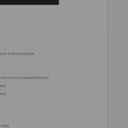
ный электрический
нная кожа (кожзаменитель)
мый
мые
 лица