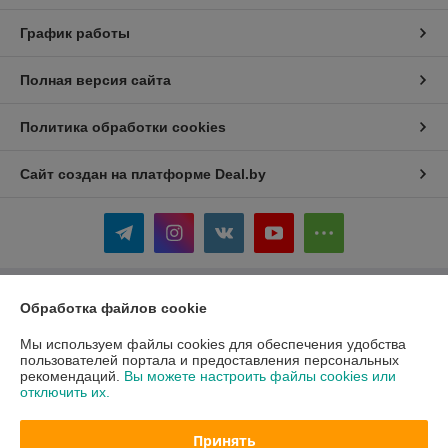
График работы
Полная версия сайта
Политика обработки cookies
Сайт создан на платформе Deal.by
Обработка файлов cookie
Информация для покупателя
Индивидуальный предприниматель:
ИП Жаковка Михаил Сергеевич
Мы используем файлы cookies для обеспечения удобства
Минский р-н, д. Боровляны ул. Полевая 12
пользователей портала и предоставления персональных
рекомендаций.
Вы можете настроить файлы cookies или
Регистрационный номер ЕГР: 691538064
отключить их.
УНП: 691538064
Принять