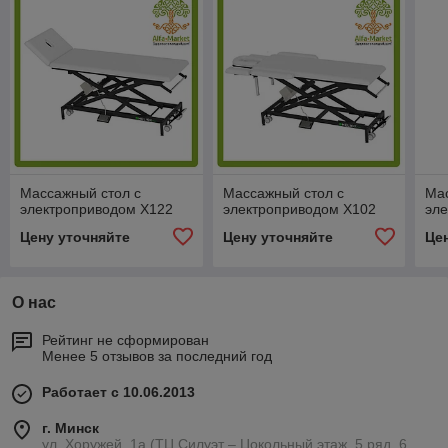
Массажный стол c
Массажный стол с
Мас
электроприводом X122
электроприводом X102
эл
Цену уточняйте
Цену уточняйте
Це
О нас
Рейтинг не сформирован
Менее 5 отзывов за последний год
Работает с 10.06.2013
г. Минск
ул. Хоружей, 1а (ТЦ Силуэт – Цокольный этаж, 5 ряд, 6