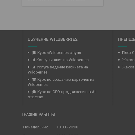
ОБУЧЕНИЕ WILDBERRIES:
ПРЕПОДА
🎓 Курс «Wildberries с нуля
Плех С
📊 Консультация по Wildberries
Жаковк
📊 Услуга ведение кабинета на
Жаков
Wildberries
🎓 Курс по созданию карточек на
Wildberries
🎓 Курс по GEO-продвижению в AI
ответах
ГРАФИК РАБОТЫ
Понедельник
10:00
20:00