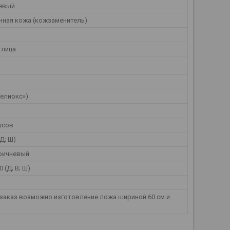
евый
нная кожа (кожзаменитель)
 лица
«Гелиокс»)
дусов
(Д; Ш)
ричневый
0 (Д; В; Ш)
д заказ возможно изготовление ложа шириной 60 см и