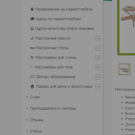
🧠 Продвижение на маркетплейсах
🎓 Курсы по маркетплейсам
💻 Digital-агентство Златы Жаковки
💺 Массажные кресла
🛏 Массажные столы
🌀 Массажеры для спины
✨ Массажеры для тела
🏋️‍♂️ Фитнес оборудование
🏠 Товары для дома и аксессуары
Массажный
О нас
Меха
Изме
Бесс
Преподаватели и лекторы
Боко
Регу
Отзывы
Допо
Регу
Статьи