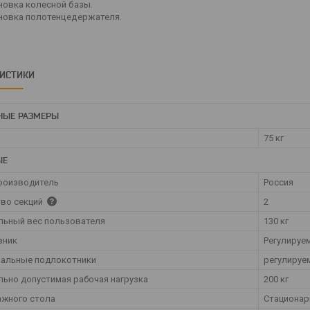
новка колесной базы.
новка полотенцедержателя.
РИСТИКИ
НЫЕ РАЗМЕРЫ
75 кг
ЫЕ
роизводитель
Россия
во секций
2
ьный вес пользователя
130 кг
вник
Регулируе
нальные подлокотники
регулируе
ьно допустимая рабочая нагрузка
200 кг
ажного стола
Стациона