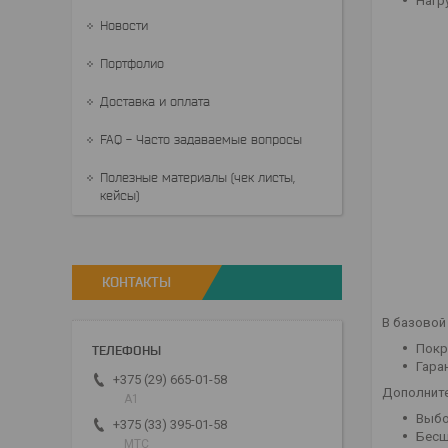
Нагру
Новости
Портфолио
Доставка и оплата
FAQ - Часто задаваемые вопросы
Полезные материалы (чек листы,
кейсы)
КОНТАКТЫ
В базовой
Покр
Гара
+375 (29) 665-01-58
Дополните
A1
Выбо
+375 (33) 395-01-58
Бесш
МТС