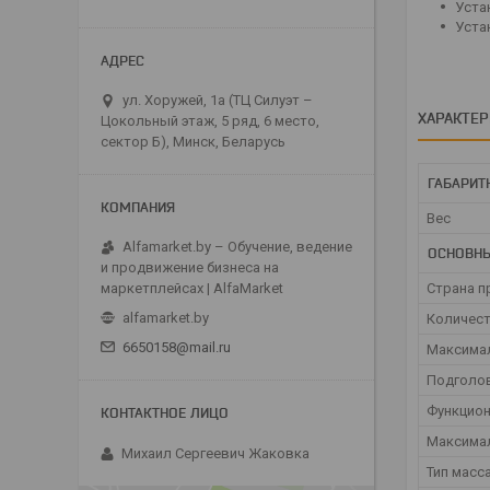
Уста
Уста
ул. Хоружей, 1а (ТЦ Силуэт –
ХАРАКТЕ
Цокольный этаж, 5 ряд, 6 место,
сектор Б), Минск, Беларусь
ГАБАРИТ
Вес
Alfamarket.by – Обучение, ведение
ОСНОВН
и продвижение бизнеса на
Страна п
маркетплейсах | AlfaMarket
alfamarket.by
Количест
6650158@mail.ru
Максимал
Подголо
Функцио
Максимал
Михаил Сергеевич Жаковка
Тип масс