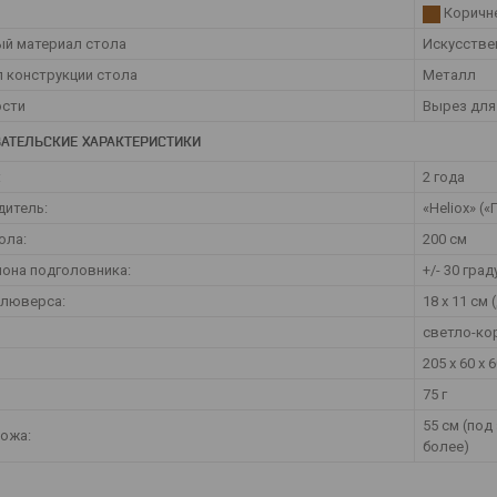
Коричн
й материал стола
Искусстве
 конструкции стола
Металл
ости
Вырез для
АТЕЛЬСКИЕ ХАРАКТЕРИСТИКИ
:
2 года
итель:
«Heliox» (
ола:
200 см
лона подголовника:
+/- 30 гра
 люверса:
18 х 11 см 
светло-ко
205 х 60 х 6
75 г
55 см (по
ожа:
более)