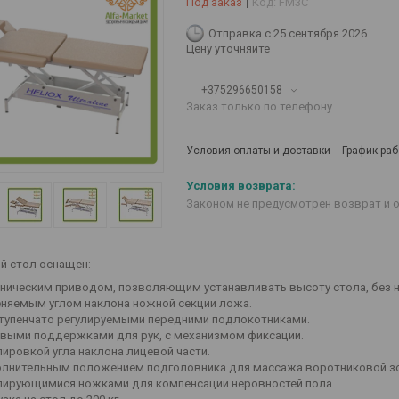
Под заказ
Код:
FM3C
Отправка с 25 сентября 2026
Цену уточняйте
+375296650158
Заказ только по телефону
Условия оплаты и доставки
График ра
Законом не предусмотрен возврат и 
 стол оснащен:
ническим приводом, позволяющим устанавливать высоту стола, без н
няемым углом наклона ножной секции ложа.
тупенчато регулируемыми передними подлокотниками.
выми поддержками для рук, с механизмом фиксации.
лировкой угла наклона лицевой части.
лнительным положением подголовника для массажа воротниковой з
лирующимися ножками для компенсации неровностей пола.