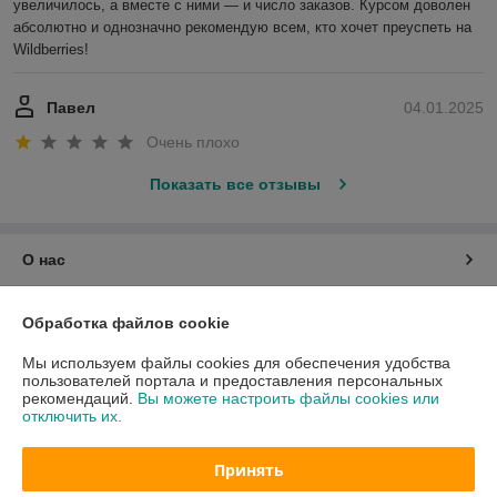
увеличилось, а вместе с ними — и число заказов. Курсом доволен 
абсолютно и однозначно рекомендую всем, кто хочет преуспеть на 
Wildberries!
Павел
04.01.2025
Очень плохо
Показать все отзывы
О нас
Контакты
Обработка файлов cookie
Мы используем файлы cookies для обеспечения удобства
Доставка и оплата
пользователей портала и предоставления персональных
рекомендаций.
Вы можете настроить файлы cookies или
отключить их.
График работы
Принять
Полная версия сайта