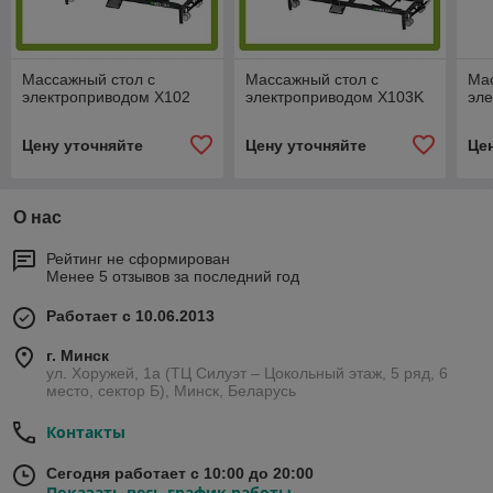
Массажный стол с
Массажный стол c
Мас
электроприводом X102
электроприводом X103K
эл
Цену уточняйте
Цену уточняйте
Це
О нас
Рейтинг не сформирован
Менее 5 отзывов за последний год
Работает с 10.06.2013
г. Минск
ул. Хоружей, 1а (ТЦ Силуэт – Цокольный этаж, 5 ряд, 6
место, сектор Б), Минск, Беларусь
Контакты
Сегодня работает с 10:00 до 20:00
Показать весь график работы