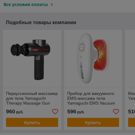
Все условия оплаты
Подобные товары компании
Перкуссионный массажер
Прибор для вакуумного
Мас
для тела Yamaguchi
EMS-массажа тела
Yam
Therapy Massage Gun
Yamaguchi EMS Vacuum
Body Massager
960
596
51
руб.
руб.
Купить
Купить