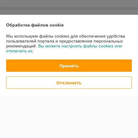
О нас
Обработка файлов cookie
Контакты
Мы используем файлы cookies для обеспечения удобства
пользователей портала и предоставления персональных
рекомендаций.
Вы можете настроить файлы cookies или
Доставка и оплата
отключить их.
График работы
Принять
Полная версия сайта
Отклонить
Политика обработки cookies
Сайт создан на платформе Deal.by