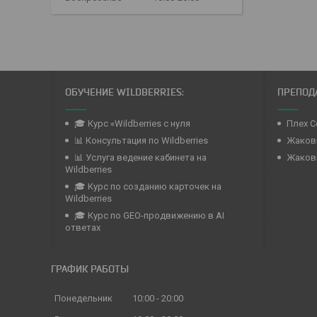
ОБУЧЕНИЕ WILDBERRIES:
ПРЕПОДА
🎓 Курс «Wildberries с нуля
Плех С
📊 Консультация по Wildberries
Жаковк
📊 Услуга ведение кабинета на
Жаков
Wildberries
🎓 Курс по созданию карточек на
Wildberries
🎓 Курс по GEO-продвижению в AI
ответах
ГРАФИК РАБОТЫ
Понедельник
10:00
20:00