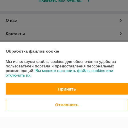
Показать все отзывы
О нас
Контакты
Доставка и оплата
Обработка файлов cookie
График работы
Мы используем файлы cookies для обеспечения удобства
пользователей портала и предоставления персональных
рекомендаций.
Вы можете настроить файлы cookies или
Полная версия сайта
отключить их.
Политика обработки cookies
Принять
Сайт создан на платформе Deal.by
Отклонить