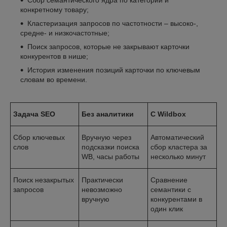
Сбор семантического ядра по категории и
конкретному товару;
Кластеризация запросов по частотности – высоко-,
средне- и низкочастотные;
Поиск запросов, которые не закрывают карточки
конкурентов в нише;
История изменения позиций карточки по ключевым
словам во времени.
Задача SEO
Без аналитики
С Wildbox
Сбор ключевых
Вручную через
Автоматический
слов
подсказки поиска
сбор кластера за
WB, часы работы
несколько минут
Поиск незакрытых
Практически
Сравнение
запросов
невозможно
семантики с
вручную
конкурентами в
один клик