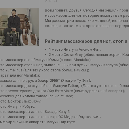
20.01.24
Всем привет, друзья! Сегодня мы решили пров
массажеров для ног, которые помогут вам рас
Мы рассмотрим несколько моделей, включая м
колена, а также те, которые оснащены передо
Рейтинг массажеров для ног, стоп и 
1 место Ямагучи Аксиом Фит;
2 место Crown Grey (обновленная версия Кра
сто массажер стоп Ямагучи Юмми (аналог Marutaka);
сто массажер стоп и ног, выполненный под пуфик Ямагучи Капсула (обно
то Yume Plus (Для тех у кого стопа больше 43 см );
арат для ног Marutaka;
сажер для ног, рук и бедер 2FEET (Ямагучи Ту Фит);
то массажер для ступней ног Ямагучи Гибрид (Для тех у кого стопа больш
сто прессотерапия для ног Эйр Бутс Макс (лимфодренажный аппарат);
ассажер для колена Yamaguchi Joint Care;
есто Доктор Лайф ЛХ-7;
есто Ямагучи Робутс;
есто массажеров для ног Касада Кану 5;
есто массажеров для стоп и икр ЮС Медика Энджел Фит;
имфодренажный аппарат Ямагучи Эйр Бутс.