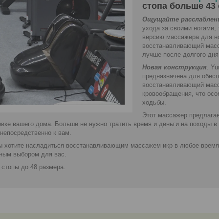
стопа больше 43 
Ощущайте расслаблени
ухода за своими ногами,
версию массажера для но
восстанавливающий масс
лучше после долгого дня
Новая конструкция
. Y
предназначена для обес
восстанавливающий масс
кровообращения, что осо
ходьбы.
Этот массажер предлагае
овке вашего дома. Больше не нужно тратить время и деньги на походы в
 непосредственно к вам.
ы хотите насладиться восстанавливающим массажем икр в любое время, 
ным выбором для вас.
 стопы до 48 размера.