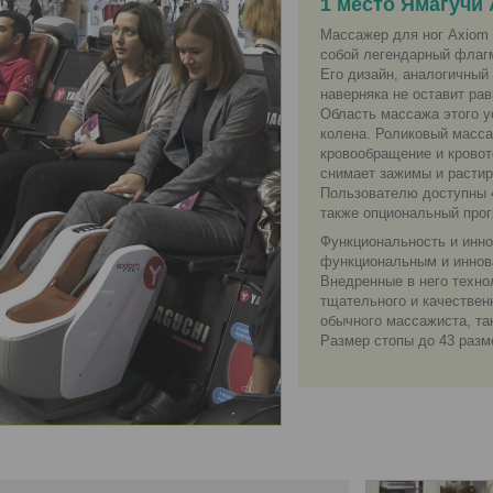
1 место Ямагучи
Массажер для ног Axiom 
собой легендарный флаг
Его дизайн, аналогичны
наверняка не оставит ра
Область массажа этого у
колена. Роликовый масса
кровообращение и кровот
снимает зажимы и растир
Пользователю доступны 4
также опциональный прог
Функциональность и инно
функциональным и иннов
Внедренные в него техно
тщательного и качествен
обычного массажиста, та
Размер стопы до 43 разм