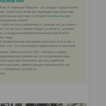
 Аксиом Фит
Feet от компании Ямагучи - это аппарат представляет
ман, известный своим растирающим массажем икр.
й массажным креслам из топовой
линейки Аксиом
,
внодушными никого!
стройства была увеличена от пальцев ног до самого
ж стоп быстро снимает общую усталость, ускоряет
ок, а воздушно-компрессионный массаж Activе+
ает икры.
 автоматические программы массажа стоп и икр, а
рев стоп, что увеличивает эффективность массажа.
вации: Ямагучи Axiom Feet считается самым
ационным массажером ног на сегодняшний день.
логии массажа позволяют достичь наиболее
ного массажа, превосходящего возможности как
к и аппаратных устройств.
ера.