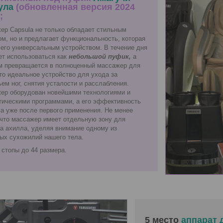
ула
(обновленная версия 2024
;
ер Capsula не только обладает стильным
ом, но и предлагает функциональность, которая
 его универсальным устройством. В течение дня
ет использоваться как
небольшой пуфик,
а
м превращается в полноценный массажер для
то идеальное устройство для ухода за
ем ног, снятия усталости и расслабления.
ер оборудован новейшими технологиями и
тическими программами, а его эффективность
а уже после первого применения. Не менее
 что массажер имеет отдельную зону для
а ахилла, уделяя внимание одному из
ых сухожилий нашего тела.
 стопы до 44 размера.
5 место
аппарат 