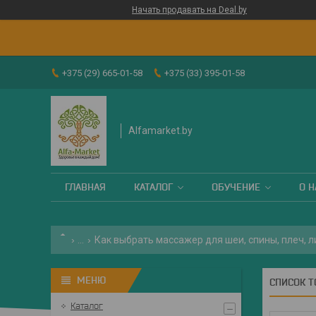
Начать продавать на Deal.by
+375 (29) 665-01-58
+375 (33) 395-01-58
Alfamarket.by
ГЛАВНАЯ
КАТАЛОГ
ОБУЧЕНИЕ
О Н
...
Как выбрать массажер для шеи, спины, плеч, л
СПИСОК Т
Каталог