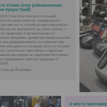
сто Crown Grey (обновленная
ия Краун Грей)
CHI Crown Grey пользуется большой
рностью среди клиентов, нуждающихся в
 массаже ног от ступней до верха икроножных
Массаж ног выполняется до самого колена, а
тво предлагает 3 автоматические и 2
ческие программы. Дизайн массажера выполнен
истике домашней мебели, что позволяет ему
чно вписываться в интерьер зала или гостиной.
того, длительные гарантийные и сервисные
ивания массажеров на территории Республики
сь подчеркивают качество продукции от
UCHI.
 стопы до 46 размера.
3 место массаже