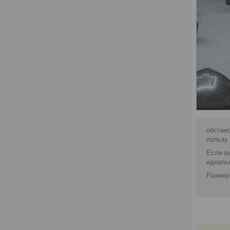
обстан
пользу
Если в
идеаль
Размер