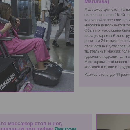
Marutaka)
Массажер для стоп Yama
включения в топ-15. Он в
ключевой особенностью я
массажа используется то
Оба этих массажера были
из-за устаревшей констр
ролика и 24 воздушно-ко
отечностью и усталостью
тщательный массаж голен
идеально подходит для л
Метатарзальный массаж 
косточек в стопе и прид
Размер стопы до 44 разм
сто массажер стоп и ног,
лненный под пуфик
Ямагучи