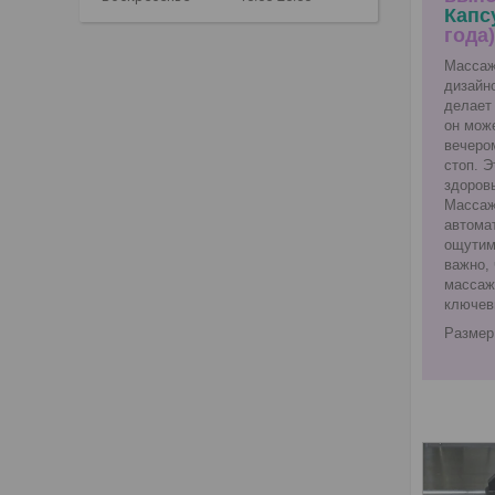
Капс
года)
Массаж
дизайн
делает
он мож
вечеро
стоп. Э
здоровь
Массаж
автома
ощутим
важно,
массаж
ключев
Размер