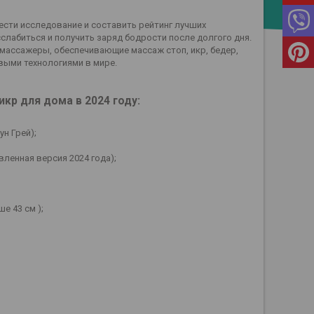
ести исследование и составить рейтинг лучших
слабиться и получить заряд бодрости после долгого дня.
ассажеры, обеспечивающие массаж стоп, икр, бедер,
выми технологиями в мире.
икр для дома в 2024 году:
ун Грей);
вленная версия 2024 года);
е 43 см );