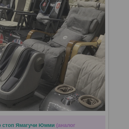
р стоп Ямагучи Юмми
(аналог