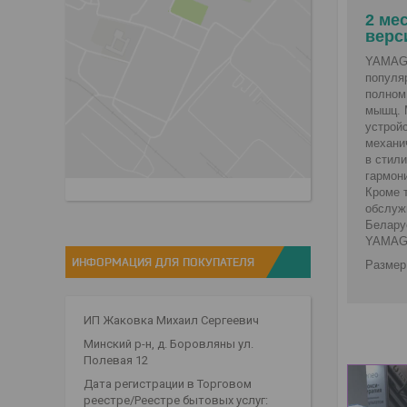
2 ме
верс
YAMAGU
популя
полном
мышц. 
устройс
механи
в стил
гармони
Кроме 
обслуж
Белару
YAMAG
ИНФОРМАЦИЯ ДЛЯ ПОКУПАТЕЛЯ
Размер
ИП Жаковка Михаил Сергеевич
Минский р-н, д. Боровляны ул.
Полевая 12
Дата регистрации в Торговом
реестре/Реестре бытовых услуг: