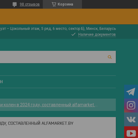
98 отзывов
Корзина
луэт – Цокольный этаж, 5 ряд, 6 место, сектор Б), Минск, Беларусь
Наличие документов
ЕН
Список топ 15 лучших массажеров для ног, стоп, икр и колен в 2024 году, составленный alfamarket.by
ГОДУ, СОСТАВЛЕННЫЙ ALFAMARKET.BY