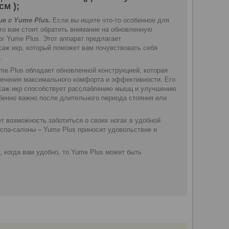
см );
е с Yume Plus.
Если вы ищете что-то особенное для
 то вам стоит обратить внимание на обновленную
г Yume Plus. Этот аппарат предлагает
аж икр, который поможет вам почувствовать себя
.
ume Plus обладает обновленной конструкцией, которая
печения максимального комфорта и эффективности. Его
аж икр способствует расслаблению мышц и улучшению
бенно важно после длительного периода стояния или
т возможность заботиться о своих ногах в удобной
 спа-салоны – Yume Plus приносит удовольствие и
когда вам удобно, то Yume Plus может быть