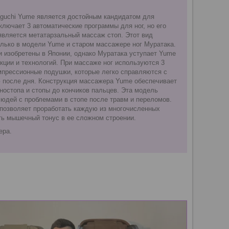
guchi Yume является достойным кандидатом для
ключает 3 автоматические программы для ног, но его
вляется метатарзальный массаж стоп. Этот вид
лько в модели Yume и старом массажере ног Муратака.
 изобретены в Японии, однако Муратака уступает Yume
укции и технологий. При массаже ног используются 3
мпрессионные подушки, которые легко справляются с
 после дня. Конструкция массажера Yume обеспечивает
остопа и стопы до кончиков пальцев. Эта модель
юдей с проблемами в стопе после травм и переломов.
позволяет проработать каждую из многочисленных
ать мышечный тонус в ее сложном строении.
ера.