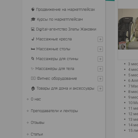
🧠 Продвижение на маркетплейсах
🎓 Курсы по маркетплейсам
💻 Digital-агентство Златы Жаковки
💺 Массажные кресла
🛏 Массажные столы
🌀 Массажеры для спины
3 ме
✨ Массажеры для тела
4 ме
5 мес
🏋️‍♂️ Фитнес оборудование
6 Апп
7 Мас
🏠 Товары для дома и аксессуары
8 мес
9 ме
О нас
10 М
11 м
Преподаватели и лекторы
12 м
13 м
Отзывы
14 м
15 л
Статьи