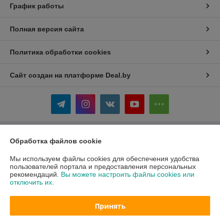
График работы
Полная версия сайта
Политика обработки cookies
Сайт создан на платформе Deal.by
Информация для покупателя
Обработка файлов cookie
Индивидуальный предприниматель:
ИП Жаковка Михаил Сергеевич
Мы используем файлы cookies для обеспечения удобства
Минский р-н, д. Боровляны ул. Полевая 12
пользователей портала и предоставления персональных
рекомендаций.
Вы можете настроить файлы cookies или
Регистрационный номер ЕГР: 691538064
отключить их.
УНП: 691538064
Принять
Регистрационный орган: Минский райисполком