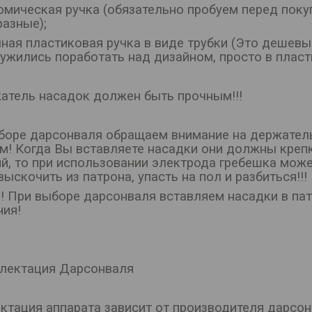
томическая ручка (обязательно пробуем перед поку
разные);
чная пластиковая ручка в виде трубки (Это дешевы
ужились поработать над дизайном, просто в пласти
жатель насадок должен быть прочным!!!
боре дарсонваля обращаем внимание на держатель
м! Когда Вы вставляете насадки они должны крепк
ий, то при использовании электрода гребешка може
ыскочить из патрона, упасть на пол и разбиться!!!
!! При выборе дарсонваля вставляем насадки в пат
ния!
плектация Дарсонваля
ктация аппарата зависит от производителя дарсо