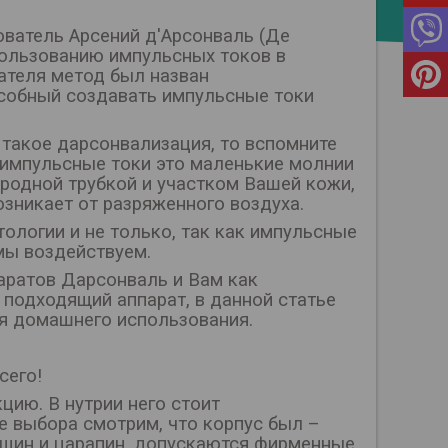
ователь Арсений д'Арсонваль (Де
пользованию импульсных токов в
тателя метод был назван
особный создавать импульсные токи
 такое дарсонвализация, то вспомните
т импульсные токи это маленькие молнии
родной трубкой и участком Вашей кожи,
зникает от разряженного воздуха.
ологии и не только, так как импульсные
мы воздействуем.
аратов Дарсонваль и Вам как
одходящий аппарат, в данной статье
я домашнего использования.
сего!
ию. В нутрии него стоит
е выбора смотрим, что корпус был –
ещин и царапин, допускаются фирменные