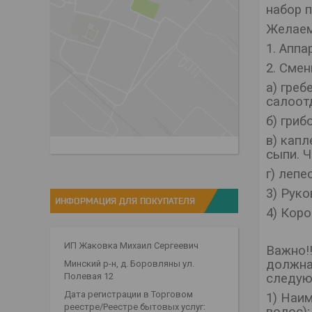
набор 
Желаем
1. Аппа
2. Смен
а) гре
салоот
б) гри
в) кап
сыпи. 
г) лепе
3) Рук
ИНФОРМАЦИЯ ДЛЯ ПОКУПАТЕЛЯ
4) Коро
ИП Жаковка Михаил Сергеевич
Важно!
должна
Минский р-н, д. Боровляны ул.
следую
Полевая 12
Дата регистрации в Торговом
1) Наи
реестре/Реестре бытовых услуг: