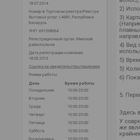
волос);
18.07.2014
2) Испо
Номер в Торговом реестре/Реестре
3) Кар
бытовых услуг: I-4681, Республика
(Напри
Беларусь
плавны
УНП: 691538064
направ
Регистрационный орган: Минский
4) Вид
райисполком
использ
Дата регистрации компании:
18.02.2013
5) Врем
Ссылка на свидетельство/лицензию
5) Кол
Режим работы:
6) Пока
День
Время работы
Понедельник
10:00-20:00
5. Пер
Вторник
10:00-20:00
Среда
10:00-20:00
Здесь 
Четверг
10:00-20:00
У совр
Пятница
10:00-20:00
же явл
Суббота
10:00-20:00
крайне
Воскресенье
10:00-20:00