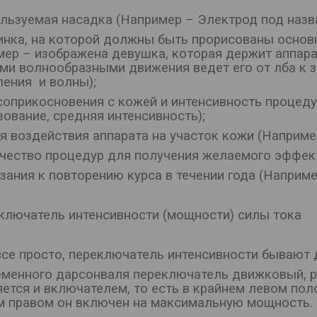
льзуемая насадка (Например – Электрод под назва
тинка, на которой должны быть прорисованы осно
мер – изображена девушка, которая держит аппара
ми волнообразными движения ведет его от лба к з
ления и волны);
 соприкосновения с кожей и интенсивность процед
ование, средняя интенсивность);
я воздействия аппарата на участок кожи (Например
ичество процедур для получения желаемого эффект
зания к повторению курса в течении года (Например 
еключатель интенсивности (мощности) силы тока
все просто, переключатель интенсивности бывают 
еменного дарсонваля переключатель движковый, р
яется и включателем, то есть в крайнем левом по
м правом он включен на максимальную мощность.