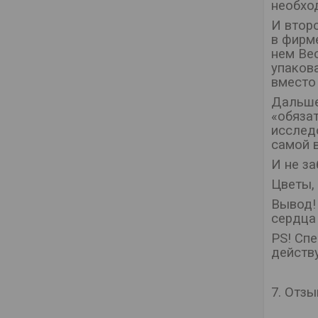
необхо
И втор
в фирм
нем Ве
упаков
вместо 
Дальше!
«обязат
исслед
самой в
И не з
Цветы, 
Вывод!
сердца 
PS! Сп
действу
7. Отз