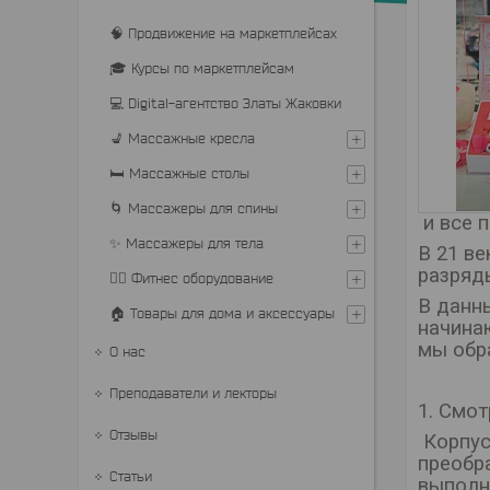
🧠 Продвижение на маркетплейсах
🎓 Курсы по маркетплейсам
💻 Digital-агентство Златы Жаковки
💺 Массажные кресла
🛏 Массажные столы
🌀 Массажеры для спины
и все 
✨ Массажеры для тела
В 21 в
разряд
🏋️‍♂️ Фитнес оборудование
В данн
🏠 Товары для дома и аксессуары
начина
мы обр
О нас
Преподаватели и лекторы
1. Смот
Отзывы
Корпус
преобр
Статьи
выполн