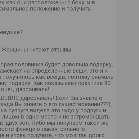
к как они расположены с боку, и в
ксимальное положение и получить
девушке?
н! Женщины читают отзывы
торая половинка будет довольна подарку,
намекает на определенные вещи, это я к
а получилось как всегда, поэтому сначала
ому подарку. Как показывает практика 90
аконец дарсонваль!
ЕШЕВЛЕ дарсонваль! Если Вы знаете о
ткуда Вы знаете о его существовании???),
 супруга видела это чудо у подруги и
ь лицом в одно место и не загромождать
з двух зол. Либо мы покупаем такой же
росто функцию лакея, сильного
е и упрек получите, что мол так долго