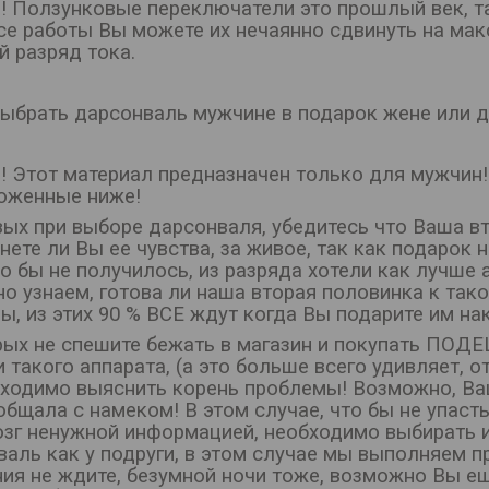
! Ползунковые переключатели это прошлый век, та
се работы Вы можете их нечаянно сдвинуть на ма
й разряд тока.
 выбрать дарсонваль мужчине в подарок жене или 
!! Этот материал предназначен только для мужчи
оженные ниже!
вых при выборе дарсонваля, убедитесь что Ваша в
нете ли Вы ее чувства, за живое, так как подарок 
о бы не получилось, из разряда хотели как лучше 
о узнаем, готова ли наша вторая половинка к так
ы, из этих 90 % ВСЕ ждут когда Вы подарите им н
рых не спешите бежать в магазин и покупать ПОД
 такого аппарата, (а это больше всего удивляет, о
бходимо выяснить корень проблемы! Возможно, Ваша
общала с намеком! В этом случае, что бы не упаст
озг ненужной информацией, необходимо выбирать и
валь как у подруги, в этом случае мы выполняем п
ия не ждите, безумной ночи тоже, возможно Вы ещ