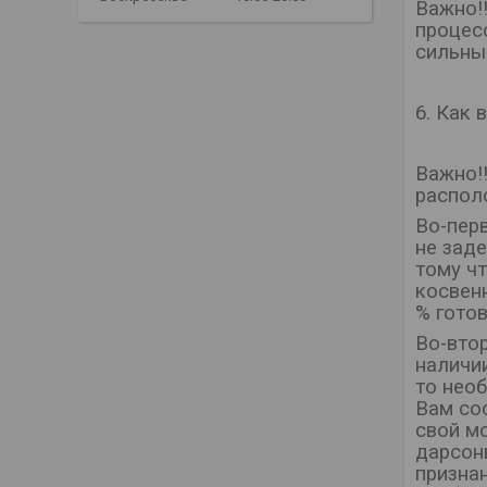
Важно!!
процес
сильны
6. Как
Важно!
распол
Во-пер
не заде
тому чт
косвенн
% готов
Во-вто
наличии
то нео
Вам со
свой м
дарсон
признан