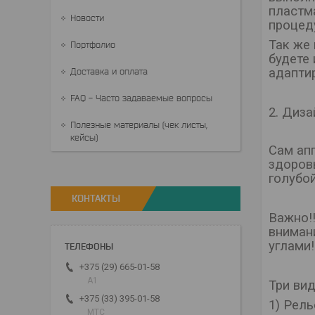
пластм
Новости
процед
Так же
Портфолио
будете
адаптир
Доставка и оплата
FAQ - Часто задаваемые вопросы
2. Диза
Полезные материалы (чек листы,
кейсы)
Сам ап
здоров
голубо
КОНТАКТЫ
Важно!
вниман
углами!
+375 (29) 665-01-58
A1
Три ви
+375 (33) 395-01-58
1) Рель
МТС