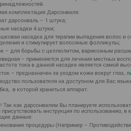
принадлежностей.
ая комплектация Дарсонваля:
рат дарсонваль – 1 штука;
ные насадки 4 штуки;
бешковая насадка для терапии выпадения волос и 
деления и стимулирует волосяные фолликулы;
бок – для борьбы с целлюлитом, варикозным расши
левидная – применяется для лечения местных воспо
Частота тока в данной насадке является самой выс
сток – предназначен за уходом кожи вокруг глаз,
л
оводство пользователя на доступном для Вас языке
бка, в которой храниться аппарат.
!! Так как дарсонвалем Вы планируете использоват
 присутствовать инструкция по использованию, в
щие данные:
менование процедуры (Например – Противодействи