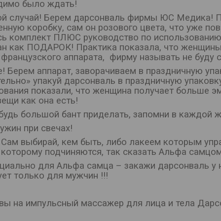
димо было ждать!
ой случай! Берем дарсонваль фирмы ЮС Медика! П
енную коробку, сам он розового цвета, что уже по
сь комплект ПЛЮС руководство по использованию, 
ан как ПОДАРОК! Практика показала, что женщины
французского аппарата, фирму называть не буду с
 Берем аппарат, заворачиваем в праздничную упак
ельно» упакуй дарсонваль в праздничную упаковку
ования показали, что женщина получает больше эм
ещи как она есть!
абудь большой бант приделать, запомни в каждой ж
ужин при свечах!
 Сам выбирай, кем быть, либо лакеем которым уп
которому подчиняются, так сказать Альфа самцом,
ециально для Альфа самца – закажи дарсонваль у н
ет только для мужчин !!!
ывы на импульсный массажер для лица и тела Дарс