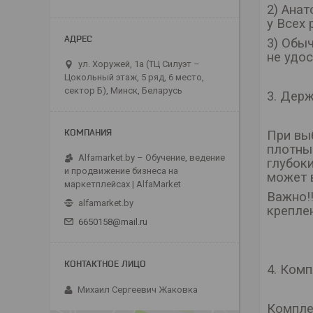
2) Ана
у Всех 
3) Обы
не удос
ул. Хоружей, 1а (ТЦ Силуэт –
Цокольный этаж, 5 ряд, 6 место,
сектор Б), Минск, Беларусь
3. Дер
При вы
плотны
Alfamarket.by – Обучение, ведение
глубок
и продвижение бизнеса на
может в
маркетплейсах | AlfaMarket
Важно!
alfamarket.by
крепле
6650158@mail.ru
4. Ком
Михаил Сергеевич Жаковка
Компле