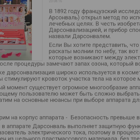
23.08.16
В 1892 году французский исслед
Арсонваль) открыл метод по ис
лечебных целях. В честь изобре
Дарсонвализацией, и прибор сп
назвали Дарсонвалем.
Если Вы хотите представить, что
раскаты молнии по небу, так во
которые возникают между элект
после процедуры замечают запах озона, который во
еке дарсонвализация широко используется в космет
ы стимулируют кровоток участка тела на которое 
ый момент существует огромное многообразие апп
ющему пользователю может быть сложно выбрать п
атим на основные нюансы при выборе аппарата дл
рим на корпус аппарата - Безопасность превыше в
 в аппарате Дарсонваль выполняет защитную функц
азователь электрического тока, поэтому в процесс
ен из цельного пластмассового материала, без тр